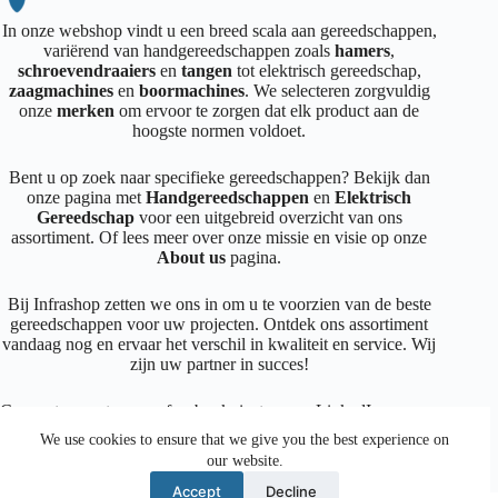
In onze webshop vindt u een breed scala aan gereedschappen,
variërend van handgereedschappen zoals
hamers
,
schroevendraaiers
en
tangen
tot elektrisch gereedschap,
zaagmachines
en
boormachines
. We selecteren zorgvuldig
onze
merken
om ervoor te zorgen dat elk product aan de
hoogste normen voldoet.
Bent u op zoek naar specifieke gereedschappen? Bekijk dan
onze pagina met
Handgereedschappen
en
Elektrisch
Gereedschap
voor een uitgebreid overzicht van ons
assortiment. Of lees meer over onze missie en visie op onze
About us
pagina.
Bij Infrashop zetten we ons in om u te voorzien van de beste
gereedschappen voor uw projecten. Ontdek ons assortiment
vandaag nog en ervaar het verschil in kwaliteit en service. Wij
zijn uw partner in succes!
Connecteer met ons op
facebook
,
instagram
,
LinkedIn
We use cookies to ensure that we give you the best experience on
our website.
Facebook
Instagram
LinkedIn
Mail
Accept
Decline