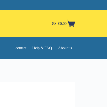
€
0.00
Shopping
cart
contact
Help & FAQ
About us