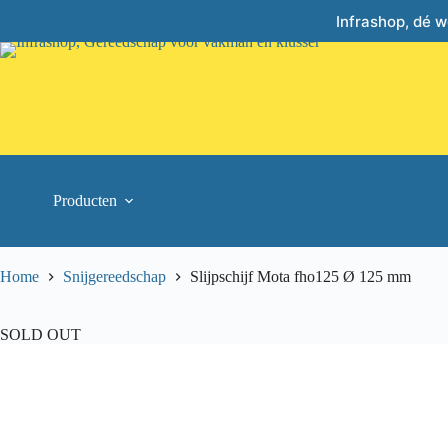
Skip
Infrashop, dé 
to
content
Producten
Home
Snijgereedschap
Slijpschijf Mota fho125 Ø 125 mm
SOLD OUT