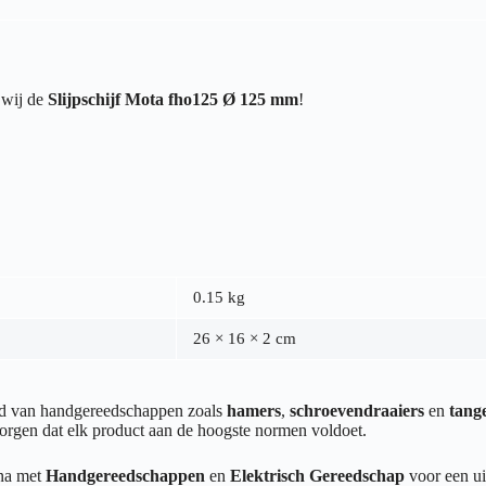
 wij de
Slijpschijf Mota fho125 Ø 125 mm
!
0.15 kg
26 × 16 × 2 cm
end van handgereedschappen zoals
hamers
,
schroevendraaiers
en
tang
orgen dat elk product aan de hoogste normen voldoet.
ina met
Handgereedschappen
en
Elektrisch Gereedschap
voor een ui