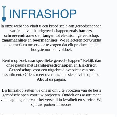
In onze webshop vindt u een breed scala aan gereedschappen,
variërend van handgereedschappen zoals
hamers
,
schroevendraaiers
en
tangen
tot elektrisch gereedschap,
zaagmachines
en
boormachines
. We selecteren zorgvuldig
onze
merken
om ervoor te zorgen dat elk product aan de
hoogste normen voldoet.
Bent u op zoek naar specifieke gereedschappen? Bekijk dan
onze pagina met
Handgereedschappen
en
Elektrisch
Gereedschap
voor een uitgebreid overzicht van ons
assortiment. Of lees meer over onze missie en visie op onze
About us
pagina.
Bij Infrashop zetten we ons in om u te voorzien van de beste
gereedschappen voor uw projecten. Ontdek ons assortiment
vandaag nog en ervaar het verschil in kwaliteit en service. Wij
zijn uw partner in succes!
Connecteer met ons op
facebook
,
instagram
,
LinkedIn