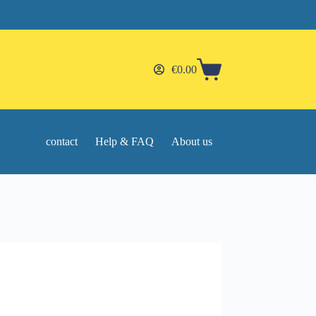
€
0.00
Shopping
cart
contact
Help & FAQ
About us