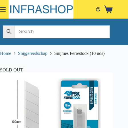
Skip
to
Shopping
content
cart
Home
Snijgereedschap
Snijmes Ferrestock (10 uds)
SOLD OUT