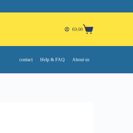
€
0.00
Shopping
cart
contact
Help & FAQ
About us