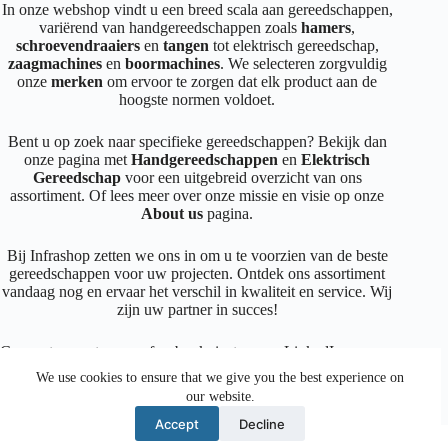
In onze webshop vindt u een breed scala aan gereedschappen,
variërend van handgereedschappen zoals
hamers
,
schroevendraaiers
en
tangen
tot elektrisch gereedschap,
zaagmachines
en
boormachines
. We selecteren zorgvuldig
onze
merken
om ervoor te zorgen dat elk product aan de
hoogste normen voldoet.
Bent u op zoek naar specifieke gereedschappen? Bekijk dan
onze pagina met
Handgereedschappen
en
Elektrisch
Gereedschap
voor een uitgebreid overzicht van ons
assortiment. Of lees meer over onze missie en visie op onze
About us
pagina.
Bij Infrashop zetten we ons in om u te voorzien van de beste
gereedschappen voor uw projecten. Ontdek ons assortiment
vandaag nog en ervaar het verschil in kwaliteit en service. Wij
zijn uw partner in succes!
Connecteer met ons op
facebook
,
instagram
,
LinkedIn
We use cookies to ensure that we give you the best experience on
our website.
Facebook
Instagram
LinkedIn
Mail
Accept
Decline
© 2026 Crea Design BE0464.993.353 |
Cookie Policy
|