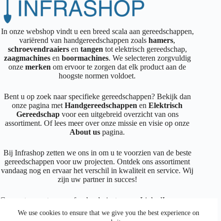
In onze webshop vindt u een breed scala aan gereedschappen,
variërend van handgereedschappen zoals
hamers
,
schroevendraaiers
en
tangen
tot elektrisch gereedschap,
zaagmachines
en
boormachines
. We selecteren zorgvuldig
onze
merken
om ervoor te zorgen dat elk product aan de
hoogste normen voldoet.
Bent u op zoek naar specifieke gereedschappen? Bekijk dan
onze pagina met
Handgereedschappen
en
Elektrisch
Gereedschap
voor een uitgebreid overzicht van ons
assortiment. Of lees meer over onze missie en visie op onze
About us
pagina.
Bij Infrashop zetten we ons in om u te voorzien van de beste
gereedschappen voor uw projecten. Ontdek ons assortiment
vandaag nog en ervaar het verschil in kwaliteit en service. Wij
zijn uw partner in succes!
Connecteer met ons op
facebook
,
instagram
,
LinkedIn
We use cookies to ensure that we give you the best experience on