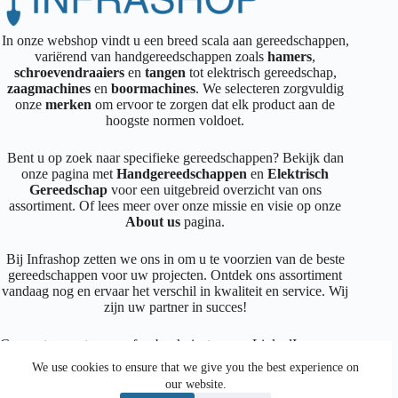
In onze webshop vindt u een breed scala aan gereedschappen,
variërend van handgereedschappen zoals
hamers
,
schroevendraaiers
en
tangen
tot elektrisch gereedschap,
zaagmachines
en
boormachines
. We selecteren zorgvuldig
onze
merken
om ervoor te zorgen dat elk product aan de
hoogste normen voldoet.
Bent u op zoek naar specifieke gereedschappen? Bekijk dan
onze pagina met
Handgereedschappen
en
Elektrisch
Gereedschap
voor een uitgebreid overzicht van ons
assortiment. Of lees meer over onze missie en visie op onze
About us
pagina.
Bij Infrashop zetten we ons in om u te voorzien van de beste
gereedschappen voor uw projecten. Ontdek ons assortiment
vandaag nog en ervaar het verschil in kwaliteit en service. Wij
zijn uw partner in succes!
Connecteer met ons op
facebook
,
instagram
,
LinkedIn
We use cookies to ensure that we give you the best experience on
our website.
Facebook
Instagram
LinkedIn
Mail