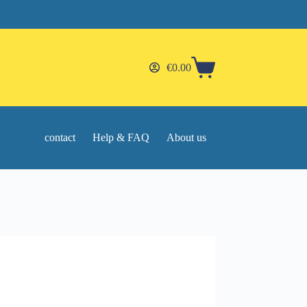
€
0.00
Shopping
cart
contact
Help & FAQ
About us