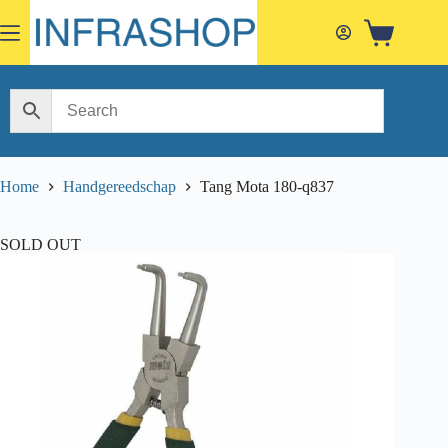
Skip
to
Shopping
content
cart
Home
Handgereedschap
Tang Mota 180-q837
SOLD OUT