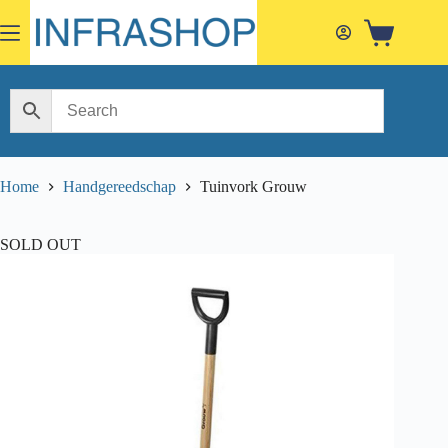
Skip
to
Shopping
content
cart
Home
Handgereedschap
Tuinvork Grouw
SOLD OUT