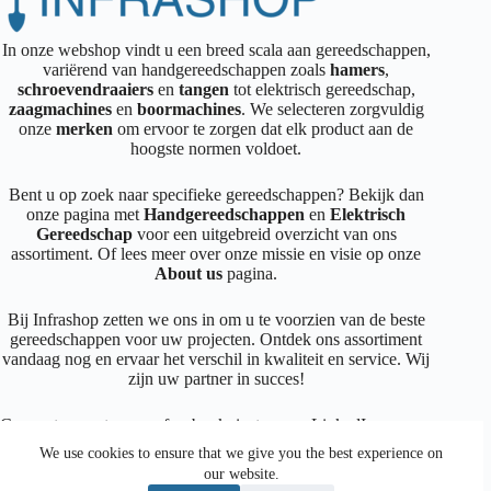
In onze webshop vindt u een breed scala aan gereedschappen,
variërend van handgereedschappen zoals
hamers
,
schroevendraaiers
en
tangen
tot elektrisch gereedschap,
zaagmachines
en
boormachines
. We selecteren zorgvuldig
onze
merken
om ervoor te zorgen dat elk product aan de
hoogste normen voldoet.
Bent u op zoek naar specifieke gereedschappen? Bekijk dan
onze pagina met
Handgereedschappen
en
Elektrisch
Gereedschap
voor een uitgebreid overzicht van ons
assortiment. Of lees meer over onze missie en visie op onze
About us
pagina.
Bij Infrashop zetten we ons in om u te voorzien van de beste
gereedschappen voor uw projecten. Ontdek ons assortiment
vandaag nog en ervaar het verschil in kwaliteit en service. Wij
zijn uw partner in succes!
Connecteer met ons op
facebook
,
instagram
,
LinkedIn
We use cookies to ensure that we give you the best experience on
our website.
Facebook
Instagram
LinkedIn
Mail