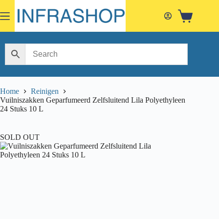
Skip
to
Shopping
content
cart
Home
Reinigen
Vuilniszakken Geparfumeerd Zelfsluitend Lila Polyethyleen
24 Stuks 10 L
SOLD OUT