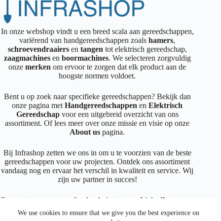
In onze webshop vindt u een breed scala aan gereedschappen,
variërend van handgereedschappen zoals
hamers
,
schroevendraaiers
en
tangen
tot elektrisch gereedschap,
zaagmachines
en
boormachines
. We selecteren zorgvuldig
onze
merken
om ervoor te zorgen dat elk product aan de
hoogste normen voldoet.
Bent u op zoek naar specifieke gereedschappen? Bekijk dan
onze pagina met
Handgereedschappen
en
Elektrisch
Gereedschap
voor een uitgebreid overzicht van ons
assortiment. Of lees meer over onze missie en visie op onze
About us
pagina.
Bij Infrashop zetten we ons in om u te voorzien van de beste
gereedschappen voor uw projecten. Ontdek ons assortiment
vandaag nog en ervaar het verschil in kwaliteit en service. Wij
zijn uw partner in succes!
Connecteer met ons op
facebook
,
instagram
,
LinkedIn
We use cookies to ensure that we give you the best experience on