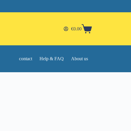
€
0.00
Shopping
cart
contact
Help & FAQ
About us