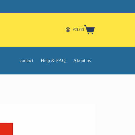
€
0.00
Shopping
cart
contact
Help & FAQ
About us