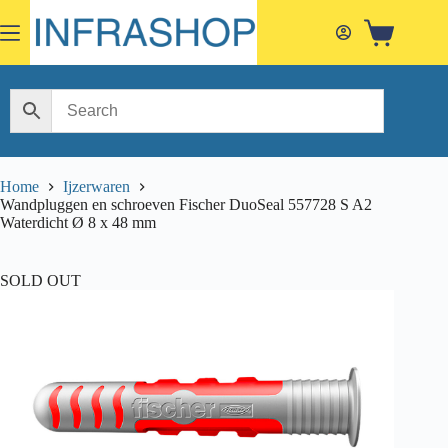
Skip
to
Shopping
content
cart
Home
Ijzerwaren
Wandpluggen en schroeven Fischer DuoSeal 557728 S A2
Waterdicht Ø 8 x 48 mm
SOLD OUT