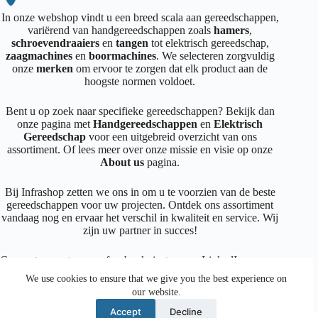
In onze webshop vindt u een breed scala aan gereedschappen,
variërend van handgereedschappen zoals
hamers
,
schroevendraaiers
en
tangen
tot elektrisch gereedschap,
zaagmachines
en
boormachines
. We selecteren zorgvuldig
onze
merken
om ervoor te zorgen dat elk product aan de
hoogste normen voldoet.
Bent u op zoek naar specifieke gereedschappen? Bekijk dan
onze pagina met
Handgereedschappen
en
Elektrisch
Gereedschap
voor een uitgebreid overzicht van ons
assortiment. Of lees meer over onze missie en visie op onze
About us
pagina.
Bij Infrashop zetten we ons in om u te voorzien van de beste
gereedschappen voor uw projecten. Ontdek ons assortiment
vandaag nog en ervaar het verschil in kwaliteit en service. Wij
zijn uw partner in succes!
Connecteer met ons op
facebook
,
instagram
,
LinkedIn
We use cookies to ensure that we give you the best experience on
our website.
Facebook
Instagram
LinkedIn
Mail
Accept
Decline