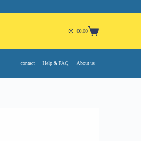
€
0.00
Shopping
cart
contact
Help & FAQ
About us