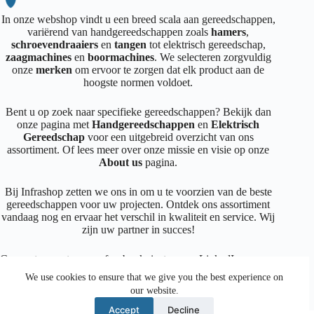
In onze webshop vindt u een breed scala aan gereedschappen,
variërend van handgereedschappen zoals
hamers
,
schroevendraaiers
en
tangen
tot elektrisch gereedschap,
zaagmachines
en
boormachines
. We selecteren zorgvuldig
onze
merken
om ervoor te zorgen dat elk product aan de
hoogste normen voldoet.
Bent u op zoek naar specifieke gereedschappen? Bekijk dan
onze pagina met
Handgereedschappen
en
Elektrisch
Gereedschap
voor een uitgebreid overzicht van ons
assortiment. Of lees meer over onze missie en visie op onze
About us
pagina.
Bij Infrashop zetten we ons in om u te voorzien van de beste
gereedschappen voor uw projecten. Ontdek ons assortiment
vandaag nog en ervaar het verschil in kwaliteit en service. Wij
zijn uw partner in succes!
Connecteer met ons op
facebook
,
instagram
,
LinkedIn
We use cookies to ensure that we give you the best experience on
our website.
Facebook
Instagram
LinkedIn
Mail
Accept
Decline